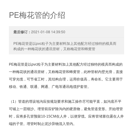
PE梅花管的介绍
最后修订：
2021-01-08 14:39:50
PE梅花管是以pvc粒子为主要材料加上其他配方经过独特的模具而
构成的一种梅花状的通讯管材，又称梅花管和蜂窝管
PE梅花管是以pvc粒子为主要材料加上其他配方经过独特的模具而构成的
一种梅花状的通讯管材，又称梅花管和蜂窝管，此种管材内壁光滑，直接
可穿光缆，可节省工时，其结构合理，运用价值高，寿命长。它主要用于
移动、铁通、联通、网通、广电等通讯电缆护套管。
（1）管道的埋设地沟应按规划要求和施工操作尽可能平直，如沟底不平
可铺上一层细沙。埋管前应铲除沟内的硬质物，避免管道变形。开始埋管
时，应将多孔管预留10-15CM在人井，以便穿缆。应将管堵塞住露在人井
端的子管。埋管时制止泥沙异物混入管内。