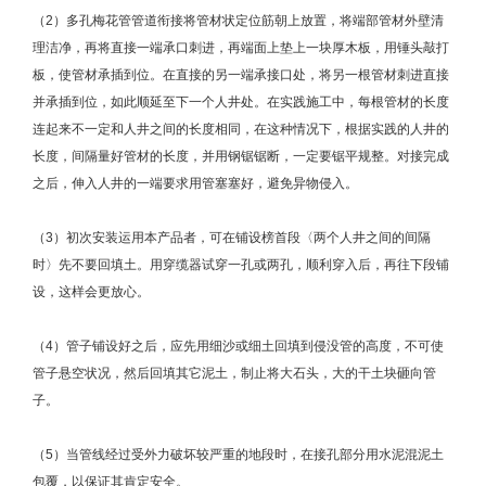
（2）多孔梅花管管道衔接将管材状定位筋朝上放置，将端部管材外壁清
理洁净，再将直接一端承口刺进，再端面上垫上一块厚木板，用锤头敲打
板，使管材承插到位。在直接的另一端承接口处，将另一根管材刺进直接
并承插到位，如此顺延至下一个人井处。在实践施工中，每根管材的长度
连起来不一定和人井之间的长度相同，在这种情况下，根据实践的人井的
长度，间隔量好管材的长度，并用钢锯锯断，一定要锯平规整。对接完成
之后，伸入人井的一端要求用管塞塞好，避免异物侵入。
（3）初次安装运用本产品者，可在铺设榜首段〈两个人井之间的间隔
时〉先不要回填土。用穿缆器试穿一孔或两孔，顺利穿入后，再往下段铺
设，这样会更放心。
（4）管子铺设好之后，应先用细沙或细土回填到侵没管的高度，不可使
管子悬空状况，然后回填其它泥土，制止将大石头，大的干土块砸向管
子。
（5）当管线经过受外力破坏较严重的地段时，在接孔部分用水泥混泥土
包覆，以保证其肯定安全。