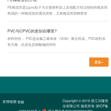
PE梅花管是以pvc粒子为主要材料加上其他配方经过独特的模具而
构成的一种梅花状的通讯管材，又称梅花管和蜂窝管
PVC与CPVC的差别在哪里?
材料特性： PVC是由氯乙烯单体（VCM）聚合而成，PVC材料具
有无毒，抗老化及耐酸碱的特性
更多+
Copyright © 2019 浙江兴隆管
友情链接:
管桩
业有限公司 版权所有
浙ICP备
电镀电源
19024948号-1
浙公网安备33018302001756