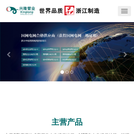
切
换
导
Previous
Nex
航
主营产品